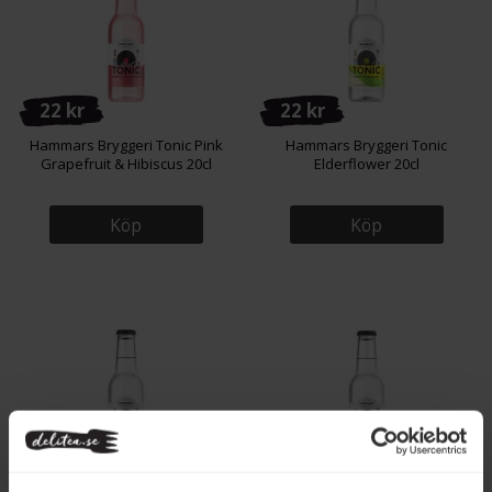
22 kr
22 kr
Hammars Bryggeri Tonic Pink
Hammars Bryggeri Tonic
Grapefruit & Hibiscus 20cl
Elderflower 20cl
Köp
Köp
22 kr
22 kr