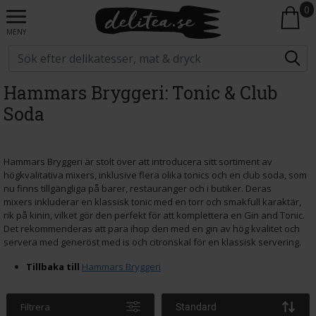
0
MENY
Hammars Bryggeri: Tonic & Club
Soda
Hammars Bryggeri är stolt över att introducera sitt sortiment av
högkvalitativa mixers, inklusive flera olika tonics och en club soda, som
nu finns tillgängliga på barer, restauranger och i butiker. Deras
mixers inkluderar en klassisk tonic med en torr och smakfull karaktär,
rik på kinin, vilket gör den perfekt för att komplettera en Gin and Tonic.
Det rekommenderas att para ihop den med en gin av hög kvalitet och
servera med generöst med is och citronskal för en klassisk servering.
Tillbaka till
Hammars Bryggeri
Filtrera
Standard