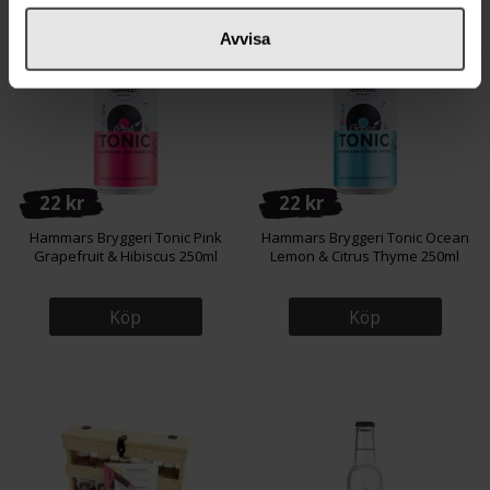
Avvisa
22 kr
22 kr
Hammars Bryggeri Tonic Pink
Hammars Bryggeri Tonic Ocean
Grapefruit & Hibiscus 250ml
Lemon & Citrus Thyme 250ml
Köp
Köp