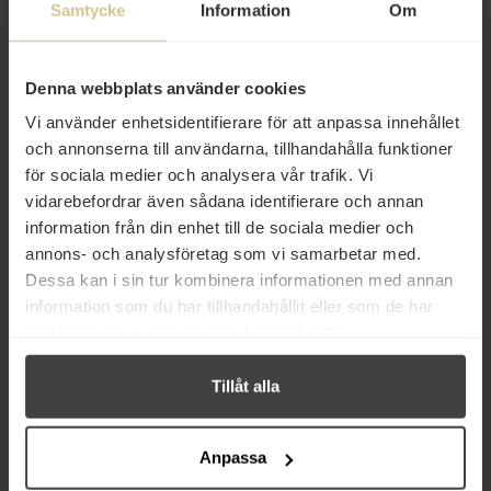
Samtycke
Information
Om
Hammars Bryggeri Tonic
Hammars Bryggeri Tonic Ocean
Lemongrass & Mint 20cl
20cl
Denna webbplats använder cookies
Köp
Köp
Vi använder enhetsidentifierare för att anpassa innehållet
och annonserna till användarna, tillhandahålla funktioner
för sociala medier och analysera vår trafik. Vi
vidarebefordrar även sådana identifierare och annan
information från din enhet till de sociala medier och
annons- och analysföretag som vi samarbetar med.
Dessa kan i sin tur kombinera informationen med annan
information som du har tillhandahållit eller som de har
22 kr
22 kr
samlat in när du har använt deras tjänster.
Hammars Bryggeri Tonic
Hammars Bryggeri Tonic
Tillåt alla
Original Zero 20cl
Original 250ml
Köp
Köp
Anpassa