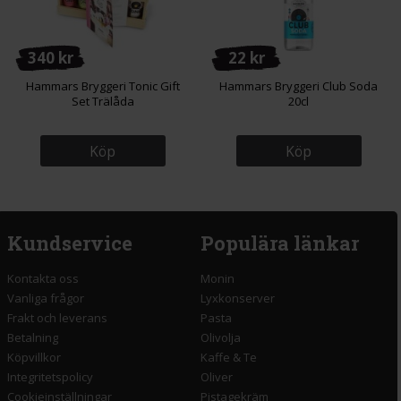
340 kr
22 kr
Hammars Bryggeri Tonic Gift
Hammars Bryggeri Club Soda
Set Trälåda
20cl
Köp
Köp
Kundservice
Populära länkar
Kontakta oss
Monin
Vanliga frågor
Lyxkonserver
Frakt och leverans
Pasta
Betalning
Olivolja
Köpvillkor
Kaffe & Te
Integritetspolicy
Oliver
Cookieinställningar
Pistagekräm