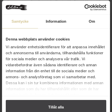
Den rena ingredienslistan talar för sig själv. Ett självklart val för
den som uppskattar enkelhet med djup smak. Med låg fetthalt
och naturligt sötma passar den lika bra i kalla som varma rätter.
En stor favorit hos kockar världen över och borde finnas i varje
kök.
Samtycke
Information
Om
100 % tomater, inga tillsatser.
Naturligt söt med intensiv smak.
Perfekt för såser och grytor.
Denna webbplats använder cookies
Vi använder enhetsidentifierare för att anpassa innehållet
Innehåll
och annonserna till användarna, tillhandahålla funktioner
för sociala medier och analysera vår trafik. Vi
Betyg
vidarebefordrar även sådana identifierare och annan
information från din enhet till de sociala medier och
Produktfakta
annons- och analysföretag som vi samarbetar med.
Dessa kan i sin tur kombinera informationen med annan
Prishistorik
information som du har tillhandahållit eller som de har
samlat in när du har använt deras tjänster.
Tillåt alla
Andra köper även