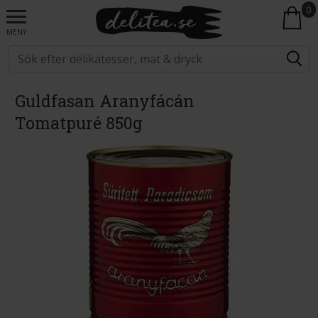
0
MENY
Guldfasan Aranyfácán
Tomatpuré 850g