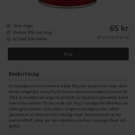
65 kr
16 st i lager
Skickas från oss idag
Jfr-pris
76,47 kr/kg
Fri frakt från 499 kr
Köp
Beskrivning
En tomatpuré som levererar både färg och smak med varje sked.
Anrika ungerska Aranyfácán har producerat tomatpuré sedan år
1934. En traditionell ungersk produkt av mycket hög kvalitet, känd
över hela världen för sin smak och färg. Tomatpurén tillverkas av
solmogna tomater som odlas i Ungerns bördiga jordar, vilket
garanterar en intensiv och naturlig smak. Konsistensen är len
men kraftfull, vilket gör den idealisk som bas i mustiga såser och
grytor.