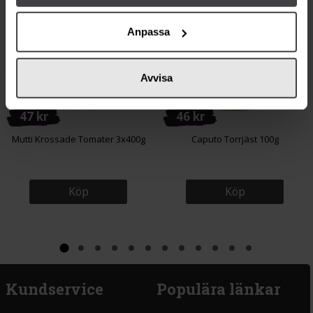
Anpassa
Avvisa
47 kr
46 kr
Mutti Krossade Tomater 3x400g
Caputo Torrjäst 100g
Köp
Köp
Kundservice
Populära länkar