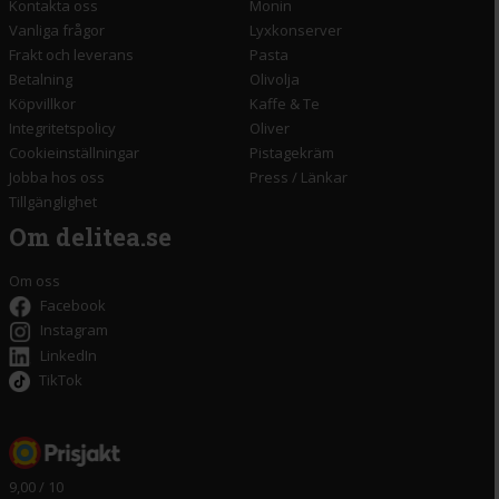
Kontakta oss
Monin
Vanliga frågor
Lyxkonserver
Frakt och leverans
Pasta
Betalning
Olivolja
Köpvillkor
Kaffe & Te
Integritetspolicy
Oliver
Cookieinställningar
Pistagekräm
Jobba hos oss
Press
/
Länkar
Tillgänglighet
Om delitea.se
Om oss
Facebook
Instagram
LinkedIn
TikTok
9,00 / 10