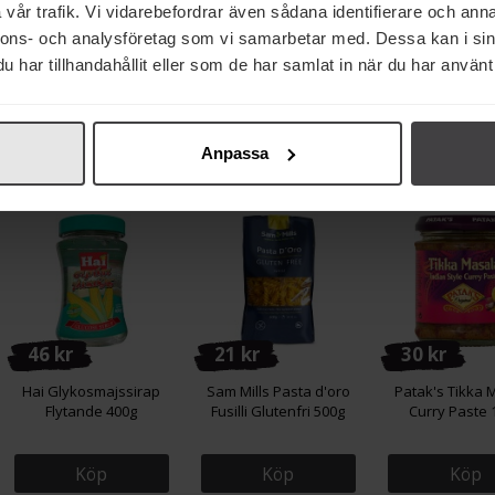
vår trafik. Vi vidarebefordrar även sådana identifierare och anna
Santa Maria
Santa Maria Fänkålsfrö
Birdcage Botanic
nnons- och analysföretag som vi samarbetar med. Dessa kan i sin
Pomeransskal Malen
Hela 13g
Zero Sugar 
har tillhandahållit eller som de har samlat in när du har använt 
20g
Köp
Köp
Köp
Anpassa
46 kr
21 kr
30 kr
Hai Glykosmajssirap
Sam Mills Pasta d'oro
Patak's Tikka 
Flytande 400g
Fusilli Glutenfri 500g
Curry Paste 
Köp
Köp
Köp