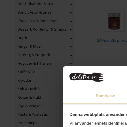
Bröd, Fikabröd & Kex
Bönor, Ärtor & Linser
Chark, Ost & Konserver
Dessert, Konfektyr & Snacks
Dryck
Flingor & Müsli
Företag & Storpack
Högtider & Tillfällen
Kaffe & Te
Kryddor
Kök & Hushåll
Samtycke
Nötter & Frukt
Olja & Vinäger
Pasta & Pastasås
Denna webbplats använder 
Presenttips
Vi använder enhetsidentifierar
32 kr