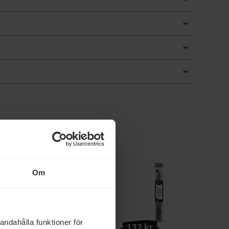
Om
andahålla funktioner för
40 kr
132 kr