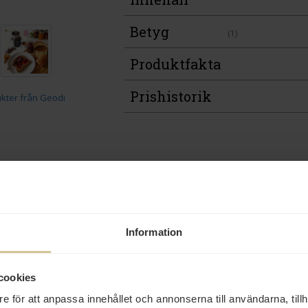
Betyg
(1)
Produktfakta
Prishistorik
Andra köper även
Information
cookies
e för att anpassa innehållet och annonserna till användarna, tillh
11 kr
15 kr
35 kr