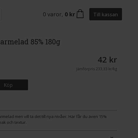
0
varor
,
0 kr
Till kassan
marmelad 85% 180g
42 kr
Jämförpris
233,33 kr/kg
Köp
rmelad men vill ta det till nya nivåer. Här får du även 15%
mak och textur.