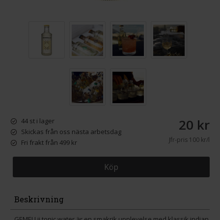
20 kr
44 st i lager
Skickas från oss nästa arbetsdag
Jfr-pris
100 kr/l
Fri frakt från 499 kr
Köp
Beskrivning
GEMELLii tonic water är en smakrik upplevelse med klassik indian