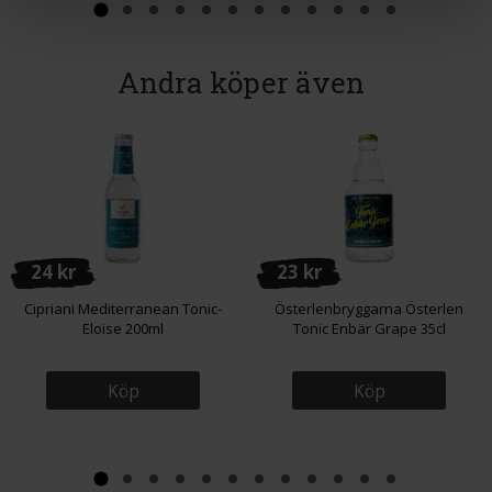
Andra köper även
24 kr
23 kr
Cipriani Mediterranean Tonic-
Österlenbryggarna Österlen
Eloise 200ml
Tonic Enbär Grape 35cl
Köp
Köp