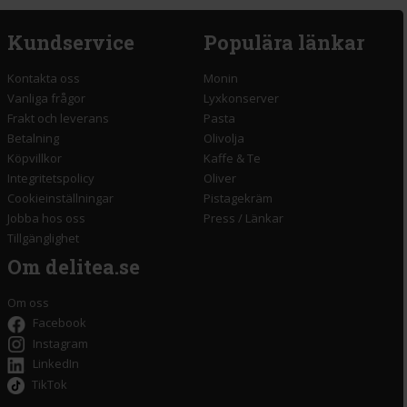
Kundservice
Populära länkar
Kontakta oss
Monin
Vanliga frågor
Lyxkonserver
Frakt och leverans
Pasta
Betalning
Olivolja
Köpvillkor
Kaffe & Te
Integritetspolicy
Oliver
Cookieinställningar
Pistagekräm
Jobba hos oss
Press
/
Länkar
Tillgänglighet
Om delitea.se
Om oss
Facebook
Instagram
LinkedIn
TikTok