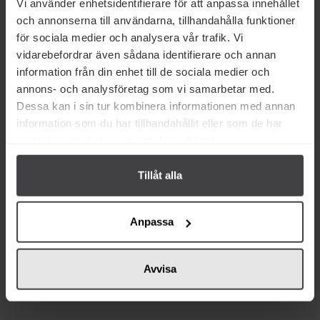
Vi använder enhetsidentifierare för att anpassa innehållet
och annonserna till användarna, tillhandahålla funktioner
för sociala medier och analysera vår trafik. Vi
vidarebefordrar även sådana identifierare och annan
Relaterade varor
information från din enhet till de sociala medier och
annons- och analysföretag som vi samarbetar med.
Dessa kan i sin tur kombinera informationen med annan
information som du har tillhandahållit eller som de har
samlat in när du har använt deras tjänster.
Tillåt alla
27 kr
18 kr
Le Tribute Tonic Water 200ml
Fentimans Premium Indian Tonic
Anpassa
Water 20cl
Köp
Köp
Avvisa