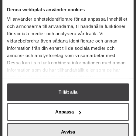
Denna webbplats använder cookies
Prishistorik
Vi använder enhetsidentifierare för att anpassa innehållet
och annonserna till användarna, tillhandahålla funktioner
för sociala medier och analysera vår trafik. Vi
vidarebefordrar även sådana identifierare och annan
information från din enhet till de sociala medier och
annons- och analysföretag som vi samarbetar med.
Andra köper även
Dessa kan i sin tur kombinera informationen med annan
information som du har tillhandahållit eller som de har
samlat in när du har använt deras tjänster.
Tillåt alla
37 kr
18 kr
Anpassa
Rizzoli Sardiner i Extra Jungfru
Big Tom Bloody Mary Mix 150ml
Olivolja 120g
Avvisa