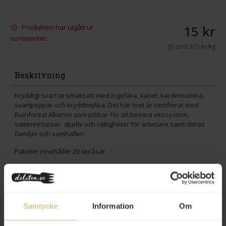
15 kr
Produkten har utgått ur
sortimentet.
Jfr-pris
375 kr/kg
Beskrivning
Kryddigt svart te smaksatt med ingefära, kanel, kardemumma,
svartpeppar och kryddnejlika. Det här teet är certifierat med
Rainforest Alliance som jobbar för att bevara ekosystem,
vattenresurser, djurliv och rättigheter för arbetare samt deras
familjer och samhällen.
Paketet innehåller 20 tepåsar.
Innehåll
Betyg
Samtycke
Information
Om
Produktfakta