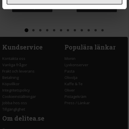
Köp
Köp
Kundservice
Populära länkar
Kontakta oss
Monin
Vanliga frågor
Lyxkonserver
Frakt och leverans
Pasta
Betalning
Olivolja
Köpvillkor
Kaffe & Te
Integritetspolicy
Oliver
Cookieinställningar
Pistagekräm
Jobba hos oss
Press
/
Länkar
Tillgänglighet
Om delitea.se