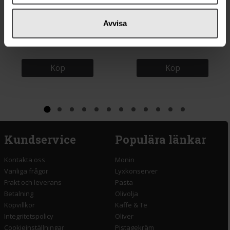
129 kr
37 kr
Avvisa
Luxardo Maraschino Cherries
Three Mountains Sriracha Röd
400g
285g
Köp
Köp
Kundservice
Populära länkar
Kontakta oss
Monin
Vanliga frågor
Lyxkonserver
Frakt och leverans
Pasta
Betalning
Olivolja
Köpvillkor
Kaffe & Te
Integritetspolicy
Oliver
Cookieinställningar
Pistagekräm