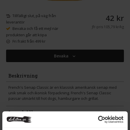
42 kr
Tillfälligt slut, på väg från
leverantör
Jfr-pris
105,79 kr/kg
Bevaka och få ett mejl när
produkten går att köpa
Fri frakt från 499 kr
Bevaka
Beskrivning
French's Senap Classic är en klassisk amerikansk senap med
unik smak och ikonisk förpackning. French's Senap Classic
passar utmärkt till hot dogs, hamburgare och grillat.
Innehåll
Betyg
(5)