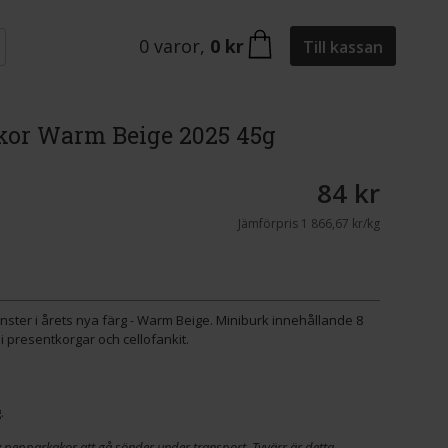
0
varor
,
0 kr
Till kassan
kor Warm Beige 2025 45g
84 kr
Jämförpris
1 866,67 kr/kg
ster i årets nya färg - Warm Beige. Miniburk innehållande 8
i presentkorgar och cellofankit.
.
v pepparkakor att gå sönder under transport. Tyvärr är detta