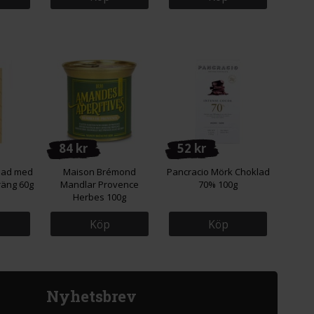
84 kr
52 kr
klad med
Maison Brémond
Pancracio Mörk Choklad
räng 60g
Mandlar Provence
70% 100g
Herbes 100g
Köp
Köp
Nyhetsbrev