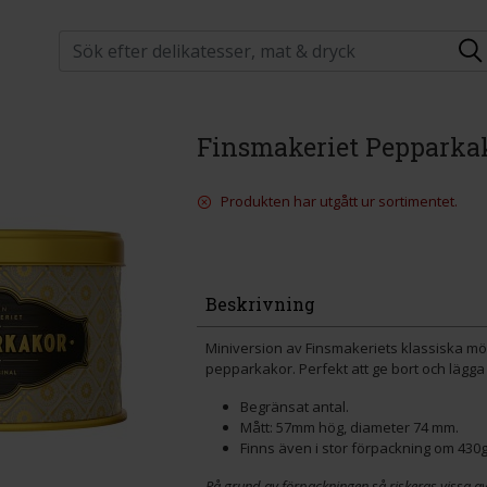
Finsmakeriet Pepparka
Produkten har utgått ur sortimentet.
Beskrivning
Miniversion av Finsmakeriets klassiska mön
pepparkakor. Perfekt att ge bort och lägga 
Begränsat antal.
Mått: 57mm hög, diameter 74 mm.
Finns även i stor förpackning om 430g
På grund av förpackningen så riskeras vissa a