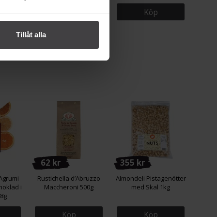
Köp
Köp
Tillåt alla
62 kr
355 kr
Agrumi
Rustichella d’Abruzzo
Almondeli Pistagenötter
hoklad i
Maccheroni 500g
med Skal 1kg
38g
Köp
Köp