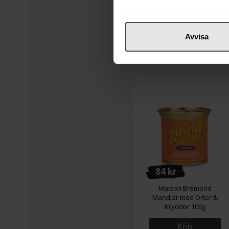
Köp
Avvisa
84 kr
Maison Brémond
Mandlar med Örter &
Kryddor 100g
Köp