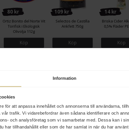
80 kr
109 kr
14 kr
Ortiz Bonito del Norte Vit
Selectos de Castilla
Briska Cider Alk
Tonfisk i Ekologisk
Ankfett 750g
0,5% Fläder PE
Olivolja 112g
Köp
Köp
Köp
Information
cookies
179 kr
33 kr
47 kr
e för att anpassa innehållet och annonserna till användarna, tillh
vår trafik. Vi vidarebefordrar även sådana identifierare och anna
Åhus Tonics & Mixers
Risberg Berbere
Knorr Solda
Presentlåda Lyxiga
Kryddblandning 70g
Ärtsoppa 5
nnons- och analysföretag som vi samarbetar med. Dessa kan i sin
Bubbeldrinkar 6x200ml
har tillhandahållit eller som de har samlat in när du har använt 