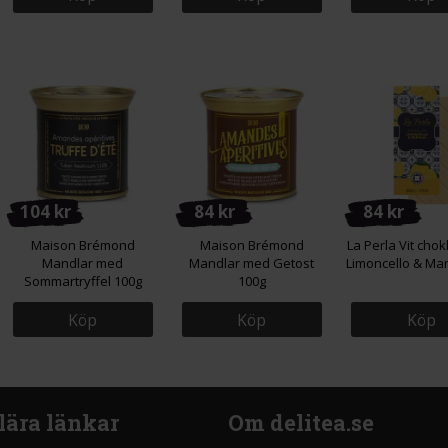
104 kr
84 kr
84 kr
Maison Brémond
Maison Brémond
La Perla Vit cho
Mandlar med
Mandlar med Getost
Limoncello & Ma
Sommartryffel 100g
100g
Köp
Köp
Köp
lära länkar
Om delitea.se