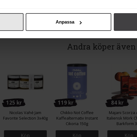
Köp
Köp
Köp
Anpassa
Andra köper även
125 kr
119 kr
84 kr
Nicolas Vahé Jam
Chikko Not Coffee
Majani Scorza 
Favorite Selection 3x40g
Kaffealternativ Instant
Italiensk Mörk C
Cikoria 150g
Barkform 
Köp
Köp
Köp