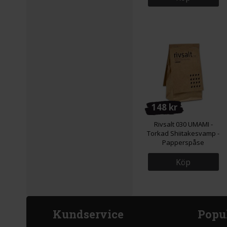
148 kr
Rivsalt 030 UMAMI -
Torkad Shiitakesvamp -
Papperspåse
Köp
Kundservice
Popu