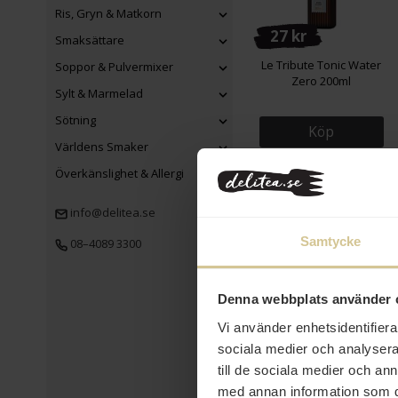
Ris, Gryn & Matkorn
27 kr
Smaksättare
Le Tribute Tonic Water
Soppor & Pulvermixer
Zero 200ml
Sylt & Marmelad
Sötning
Köp
Världens Smaker
Överkänslighet & Allergi
info@delitea.se
Samtycke
08–4089 3300
Denna webbplats använder 
33 kr
Vi använder enhetsidentifierar
sociala medier och analysera 
Mino Glutenfri Spaghetti
400g
till de sociala medier och a
med annan information som du 