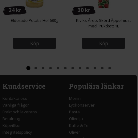
24 kr
30 kr
Eldorado Potatis Hel 680g
Kiviks Årets Skörd Äppelmust
med Fruktkött 1L
Köp
Köp
Kundservice
Populära länkar
Kontakta oss
Monin
Vanliga frågor
Lyxkonserver
Frakt och leverans
Pasta
Betalning
Olivolja
Köpvillkor
Kaffe & Te
Integritetspolicy
Oliver