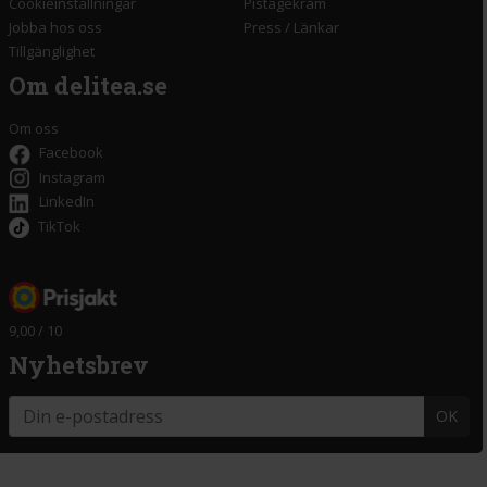
Cookieinställningar
Pistagekräm
Jobba hos oss
Press
/
Länkar
Tillgänglighet
Om delitea.se
Om oss
Facebook
Instagram
LinkedIn
TikTok
9,00 / 10
Nyhetsbrev
OK