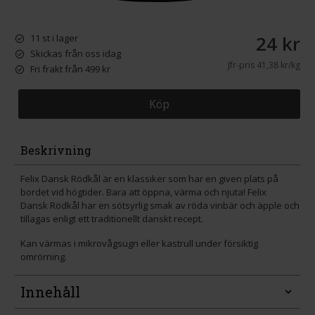
24 kr
11 st i lager
Skickas från oss idag
Jfr-pris
41,38 kr/kg
Fri frakt från 499 kr
Köp
Beskrivning
Felix Dansk Rödkål är en klassiker som har en given plats på
bordet vid högtider. Bara att öppna, värma och njuta! Felix
Dansk Rödkål har en sötsyrlig smak av röda vinbär och äpple och
tillagas enligt ett traditionellt danskt recept.
Kan värmas i mikrovågsugn eller kastrull under försiktig
omrörning.
Innehåll