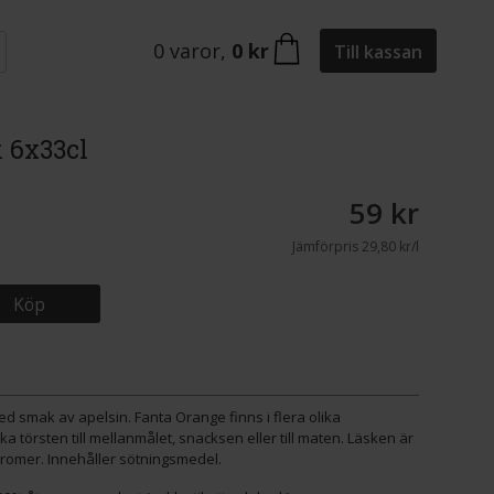
0
varor
,
0 kr
Till kassan
 6x33cl
59 kr
Jämförpris
29,80 kr/l
Köp
 smak av apelsin. Fanta Orange finns i flera olika
a törsten till mellanmålet, snacksen eller till maten. Läsken är
aromer. Innehåller sötningsmedel.