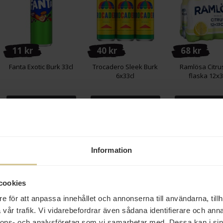
11 kr
40 kr
68 kr
Fanta Exotic Burk 33cl
Trocadero Sleek Burk
Ramlösa Citru
6x33cl
flaska 12x3
Köp
Köp
Köp
Information
cookies
e för att anpassa innehållet och annonserna till användarna, tillh
56 kr
68 kr
90 kr
vår trafik. Vi vidarebefordrar även sådana identifierare och anna
nnons- och analysföretag som vi samarbetar med. Dessa kan i sin