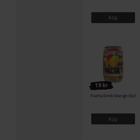
Köp
19 kr
Pacha Drink Mango 33cl
Köp