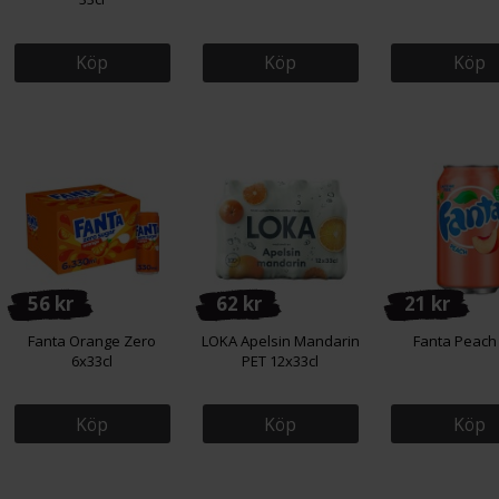
Köp
Köp
Köp
56 kr
62 kr
21 kr
Fanta Orange Zero
LOKA Apelsin Mandarin
Fanta Peach 
6x33cl
PET 12x33cl
Köp
Köp
Köp