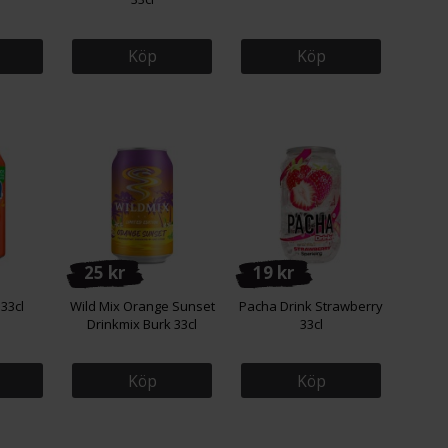
Köp
Köp
25 kr
19 kr
33cl
Wild Mix Orange Sunset
Pacha Drink Strawberry
Drinkmix Burk 33cl
33cl
Köp
Köp