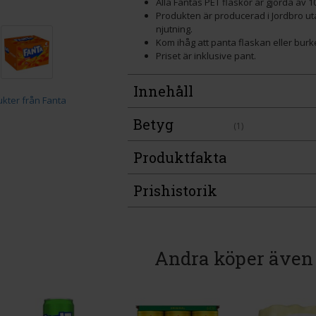
Alla Fantas PET flaskor är gjorda av 1
Produkten är producerad i Jordbro ut
njutning.
Kom ihåg att panta flaskan eller burke
Priset är inklusive pant.
Innehåll
Betyg
(1)
Produktfakta
Prishistorik
Andra köper även