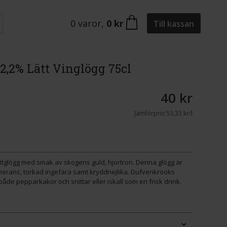
0
varor
,
0 kr
Till kassan
2,2% Lätt Vinglögg 75cl
40 kr
Jämförpris
53,33 kr/l
ttglögg med smak av skogens guld, hjortron. Denna glögg är
merans, torkad ingefära samt kryddnejlika. Dufvenkrooks
både pepparkakor och snittar eller iskall som en frisk drink.