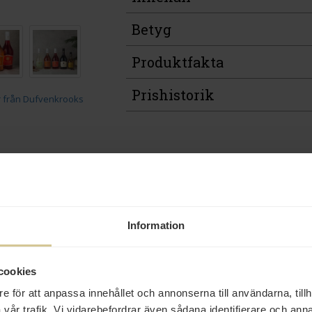
Betyg
Produktfakta
Prishistorik
Andra köper även
Information
cookies
e för att anpassa innehållet och annonserna till användarna, tillh
160 kr
37 kr
18 kr
vår trafik. Vi vidarebefordrar även sådana identifierare och anna