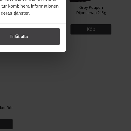
 tur kombinera informationen
n Påse
Lindvalls Kaffe Brazil
Grey Poupon
450g
Dijonsenap 215g
deras tjänster.
Köp
Köp
Tillåt alla
kor Rör