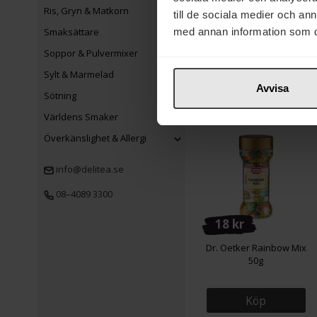
Ris, Gryn & Matkorn
till de sociala medier och a
Garant Mandel Skållad
Hel 100g
Smaksättare
med annan information som du 
Soppor & Pulvermixer
Köp
Sylt & Marmelad
Avvisa
Sötning
Världens Smaker
Överkänslighet & Allergi
info@delitea.se
08–4089 3300
18 kr
Dr. Oetker Rainbow Mix
50g
Köp