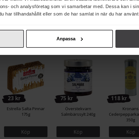
nnons- och analysföretag som vi samarbetar med. Dessa kan i sin
Monin Coffee Set Syrup
St. Dalfour Äpple &
Garant Saffra
5x5cl
Kanel 284g
0,5g
har tillhandahållit eller som de har samlat in när du har använt 
Köp
Köp
Köp
Anpassa
23 kr
75 kr
118 kr
Estrella Salta Pinnar
Överstekvarn
Kronans
175g
Salmbärssylt 240g
Cederpepparka
350g
Köp
Köp
Köp