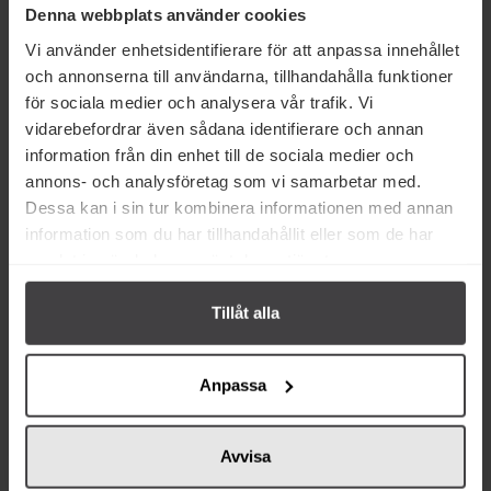
Prishistorik
Denna webbplats använder cookies
Vi använder enhetsidentifierare för att anpassa innehållet
och annonserna till användarna, tillhandahålla funktioner
för sociala medier och analysera vår trafik. Vi
vidarebefordrar även sådana identifierare och annan
information från din enhet till de sociala medier och
Andra köper även
annons- och analysföretag som vi samarbetar med.
Dessa kan i sin tur kombinera informationen med annan
information som du har tillhandahållit eller som de har
samlat in när du har använt deras tjänster.
Tillåt alla
19 kr
23 kr
Anpassa
Pacha Drink Strawberry 33cl
Hammars Bryggeri Pop Art Arctic
Blueberry 33cl
Avvisa
Köp
Köp