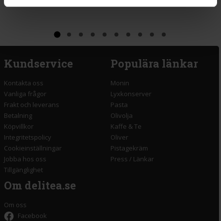
Kundservice
Populära länkar
Kontakta oss
Monin
Vanliga frågor
Lyxkonserver
Frakt och leverans
Pasta
Betalning
Olivolja
Köpvillkor
Kaffe & Te
Integritetspolicy
Oliver
Cookieinställningar
Pistagekräm
Jobba hos oss
Press
/
Länkar
Tillgänglighet
Om delitea.se
Om oss
Facebook