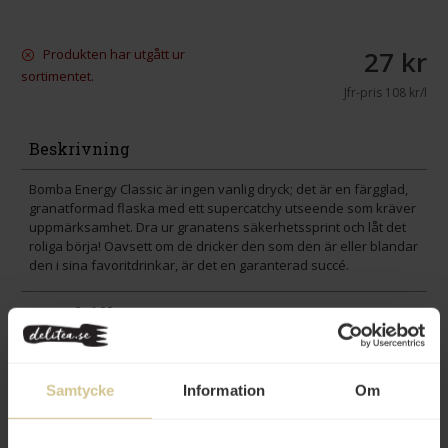
27 kr
Produkten har utgått ur
sortimentet.
Jfr-pris
108 kr/l
Beskrivning
Bomba Energy Classic är ingen vanlig dryck; det är en färgglad,
granatformad flaska med ett supercatchy utseende som kräver
uppmärksamhet. Dra ur granatens säkerhetssprint och låt det
roliga börja! Oavsett om de dricker den som den är eller blandar
den i sina favoritdrinkar, är det en garanterad succé.
Innehåll
Betyg
Samtycke
Information
Om
Produktfakta