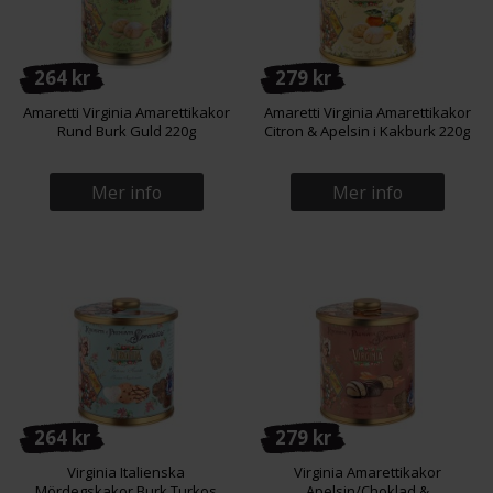
264 kr
279 kr
Amaretti Virginia Amarettikakor
Amaretti Virginia Amarettikakor
Rund Burk Guld 220g
Citron & Apelsin i Kakburk 220g
Mer info
Mer info
264 kr
279 kr
Virginia Italienska
Virginia Amarettikakor
Mördegskakor Burk Turkos
Apelsin/Choklad &