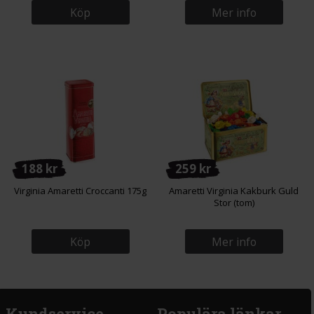
Köp
Mer info
188 kr
259 kr
Virginia Amaretti Croccanti 175g
Amaretti Virginia Kakburk Guld
Stor (tom)
Köp
Mer info
Kundservice
Populära länkar