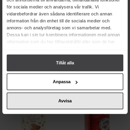
för sociala medier och analysera vår trafik. Vi
vidarebefordrar även sådana identifierare och annan
information från din enhet till de sociala medier och
annons- och analysföretag som vi samarbetar med.
Dessa kan i sin tur kombinera informationen med annan
information som du har tillhandahållit eller som de har
279 kr
283 kr
samlat in när du har använt deras tjänster.
Virginia Mördegskakor Aprikos,
Amaretti Virginia Soffici 220g
Björnbär & Citron 200g
Tillåt alla
Köp
Köp
Anpassa
Avvisa