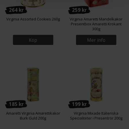
264 kr
259 kr
Virginia Assorted Cookies 260g
Virginia Amaretti Mandelkakor
Presentbox Amaretti Krokant
300g
Köp
Mer info
185 kr
199 kr
Amaretti Virginia Amarettikakor
Virginia Mixade Italienska
Burk Guld 200g
Specialiteter i Presentrör 200g