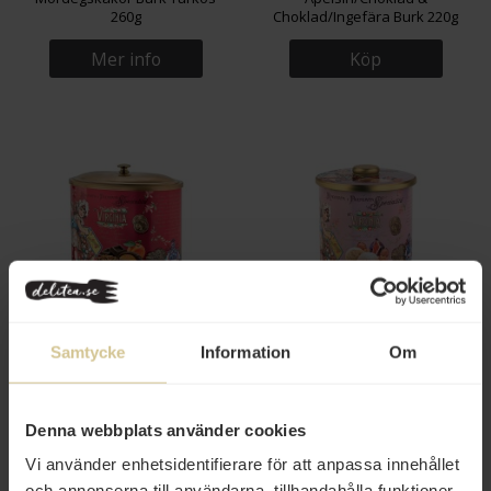
260g
Choklad/Ingefära Burk 220g
Mer info
Köp
279 kr
279 kr
Virginia Chokladkakor Aprikos-,
Virginia Amarettikakor Fikon &
Samtycke
Information
Om
Hallon- & Chokladkräm 200g
Valnötter Kakburk 220g
Mer info
Mer info
Denna webbplats använder cookies
Vi använder enhetsidentifierare för att anpassa innehållet
och annonserna till användarna, tillhandahålla funktioner