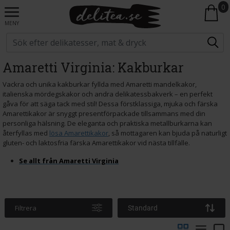
0
MENY
Amaretti Virginia: Kakburkar
Vackra och unika kakburkar fyllda med Amaretti mandelkakor,
italienska mördegskakor och andra delikatessbakverk – en perfekt
gåva för att säga tack med stil! Dessa förstklassiga, mjuka och färska
Amarettikakor är snyggt presentförpackade tillsammans med din
personliga hälsning. De eleganta och praktiska metallburkarna kan
återfyllas med
lösa Amarettikakor
, så mottagaren kan bjuda på naturligt
gluten- och laktosfria färska Amarettikakor vid nästa tillfälle.
Se allt från Amaretti Virginia
Filtrera
Standard