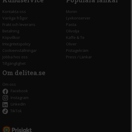
Kontakta oss
Monin
Vanliga frågor
Lyxkonserver
Frakt och leverans
Pasta
Betalning
Olivolja
Köpvillkor
Kaffe & Te
Integritetspolicy
Oliver
Cookieinställningar
Pistagekräm
Jobba hos oss
Press
/
Länkar
Tillgänglighet
Om delitea.se
Om oss
Facebook
Instagram
LinkedIn
TikTok