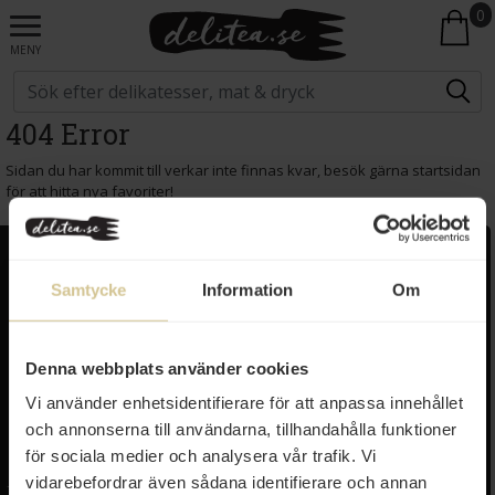
0
MENY
404 Error
Sidan du har kommit till verkar inte finnas kvar, besök gärna startsidan
för att hitta nya favoriter!
Kundservice
Populära länkar
Samtycke
Information
Om
Kontakta oss
Monin
Vanliga frågor
Lyxkonserver
Frakt och leverans
Pasta
Denna webbplats använder cookies
Betalning
Olivolja
Vi använder enhetsidentifierare för att anpassa innehållet
Köpvillkor
Kaffe & Te
och annonserna till användarna, tillhandahålla funktioner
Integritetspolicy
Oliver
Cookieinställningar
Pistagekräm
för sociala medier och analysera vår trafik. Vi
Jobba hos oss
Press
/
Länkar
vidarebefordrar även sådana identifierare och annan