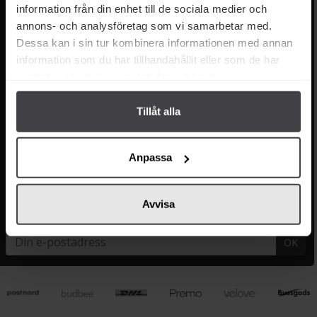
Tillgänglighet
information från din enhet till de sociala medier och
Om delitea.se
annons- och analysföretag som vi samarbetar med.
Dessa kan i sin tur kombinera informationen med annan
Om oss
information som du har tillhandahållit eller som de har
Facebook
samlat in när du har använt deras tjänster.
Instagram
LinkedIn
Tillåt alla
TikTok
Anpassa
9,00 / 10
Avvisa
Nyhetsbrev
OK