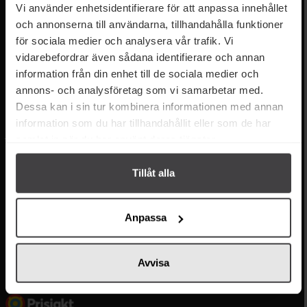
Kundservice
Populära länkar
Vi använder enhetsidentifierare för att anpassa innehållet
Weetabix frukostflingor är rika på fullkorn och fibrer.
och annonserna till användarna, tillhandahålla funktioner
Kontakta oss
Monin
för sociala medier och analysera vår trafik. Vi
Vanliga frågor
Lyxkonserver
vidarebefordrar även sådana identifierare och annan
Frakt och leverans
Pasta
Betalning
Olivolja
information från din enhet till de sociala medier och
Köpvillkor
Kaffe & Te
annons- och analysföretag som vi samarbetar med.
Integritetspolicy
Oliver
Dessa kan i sin tur kombinera informationen med annan
Cookieinställningar
Pistagekräm
information som du har tillhandahållit eller som de har
Jobba hos oss
Press
/
Länkar
samlat in när du har använt deras tjänster.
Tillgänglighet
Om delitea.se
Tillåt alla
Om oss
Facebook
Anpassa
Instagram
LinkedIn
TikTok
Avvisa