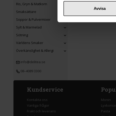
Ris, Gryn & Matkorn
Avvisa
Smaksättare
Soppor & Pulvermixer
Sylt & Marmelad
Sötning
Världens Smaker
Överkänslighet & Allergi
info@delitea.se
08–4089 3300
Kundservice
Popu
Kontakta oss
Monin
Vanliga frågor
Lyxkonse
Frakt och leverans
Pasta