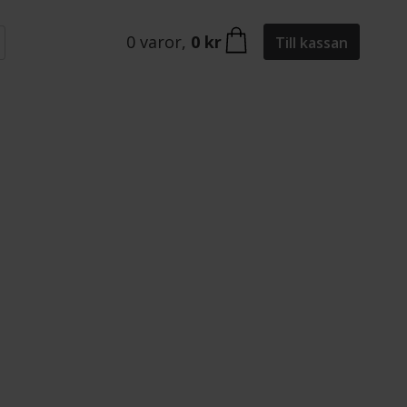
0
varor
,
0 kr
Till kassan