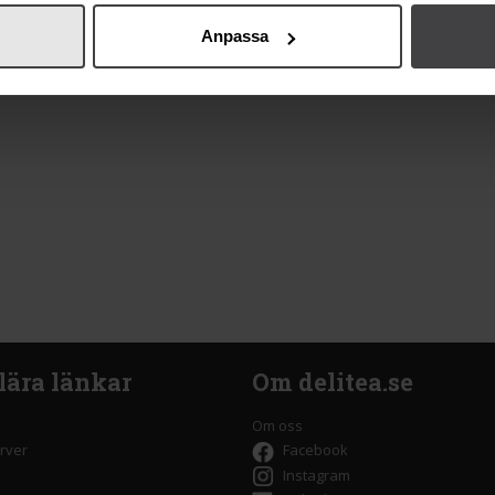
Anpassa
lära länkar
Om delitea.se
Om oss
rver
Facebook
Instagram