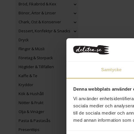
Bröd, Fikabröd & Kex
Bönor, Ärtor & Linser
Chark, Ost & Konserver
Dessert, Konfektyr & Snacks
Dryck
Flingor & Müsli
Företag & Storpack
Högtider & Tillfällen
Samtycke
Kaffe & Te
Kryddor
Denna webbplats använder 
Kök & Hushåll
Vi använder enhetsidentifierar
Nötter & Frukt
sociala medier och analysera 
Olja & Vinäger
till de sociala medier och a
med annan information som du 
Pasta & Pastasås
Presenttips