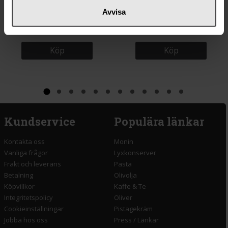
Avvisa
Rizzoli Sardiner i Extra Jungfru
Big Tom Bloody Mary Mix 150ml
Olivolja 120g
Köp
Köp
Kundservice
Populära länkar
Kontakta oss
Monin
Vanliga frågor
Lyxkonserver
Frakt och leverans
Pasta
Betalning
Olivolja
Köpvillkor
Kaffe & Te
Integritetspolicy
Oliver
Cookieinställningar
Pistagekräm
Jobba hos oss
Press
/
Länkar