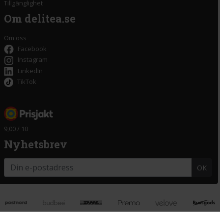
Tillgänglighet
Om delitea.se
Om oss
Facebook
Instagram
LinkedIn
TikTok
9,00 / 10
Nyhetsbrev
OK