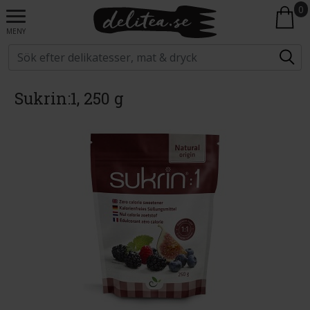
0
MENY
Sukrin:1, 250 g