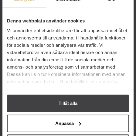
Produktfakta
Prishistorik
Denna webbplats använder cookies
Vi använder enhetsidentifierare för att anpassa innehållet
och annonserna till användarna, tillhandahålla funktioner
för sociala medier och analysera vår trafik. Vi
vidarebefordrar även sådana identifierare och annan
information från din enhet till de sociala medier och
annons- och analysföretag som vi samarbetar med.
Dessa kan i sin tur kombinera informationen med annan
Andra köper även
information som du har tillhandahållit eller som de har
samlat in när du har använt deras tjänster.
Tillåt alla
Anpassa
37 kr
18 kr