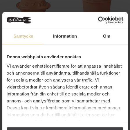
579 kr
1 349 kr
Römertopf Lergryta Rustico 6
Römertopf Lökgömma
Samtycke
Information
Om
Pers
Köp
Mer info
Denna webbplats använder cookies
Vi använder enhetsidentifierare för att anpassa innehållet
och annonserna till användarna, tillhandahålla funktioner
för sociala medier och analysera vår trafik. Vi
vidarebefordrar även sådana identifierare och annan
information från din enhet till de sociala medier och
annons- och analysföretag som vi samarbetar med.
Dessa kan i sin tur kombinera informationen med annan
information som du har tillhandahållit eller som de har
995 kr
1 145 kr
samlat in när du har använt deras tjänster.