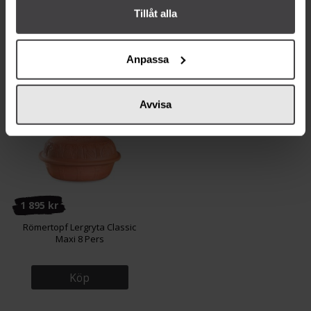
Römertopf Lergryta Classic 2
Römertopf Lergryta Classic 4
Pers
Pers
Tillåt alla
Köp
Köp
Anpassa
Avvisa
1 895 kr
Römertopf Lergryta Classic
Maxi 8 Pers
Köp