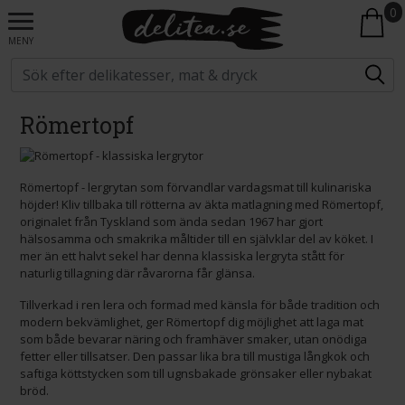
0
MENY
Römertopf
Römertopf - lergrytan som förvandlar vardagsmat till kulinariska
höjder! Kliv tillbaka till rötterna av äkta matlagning med Römertopf,
originalet från Tyskland som ända sedan 1967 har gjort
hälsosamma och smakrika måltider till en självklar del av köket. I
mer än ett halvt sekel har denna klassiska lergryta stått för
naturlig tillagning där råvarorna får glänsa.
Tillverkad i ren lera och formad med känsla för både tradition och
modern bekvämlighet, ger Römertopf dig möjlighet att laga mat
som både bevarar näring och framhäver smaker, utan onödiga
fetter eller tillsatser. Den passar lika bra till mustiga långkok och
saftiga köttstycken som till ugnsbakade grönsaker eller nybakat
bröd.