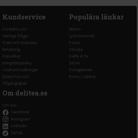
Kundservice
Populära länkar
Kontakta oss
Monin
Vanliga frågor
Lyxkonserver
Frakt och leverans
Pasta
Betalning
Olivolja
Köpvillkor
Kaffe & Te
Integritetspolicy
Oliver
Cookieinställningar
Pistagekräm
Jobba hos oss
Press
/
Länkar
Tillgänglighet
Om delitea.se
Om oss
Facebook
Instagram
LinkedIn
TikTok