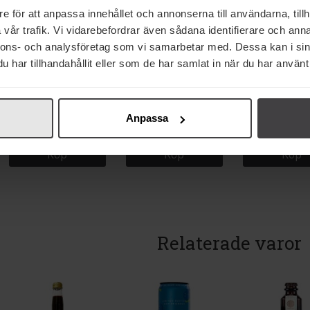
e för att anpassa innehållet och annonserna till användarna, tillh
vår trafik. Vi vidarebefordrar även sådana identifierare och anna
nnons- och analysföretag som vi samarbetar med. Dessa kan i sin
har tillhandahållit eller som de har samlat in när du har använt 
18 kr
18 kr
180 kr
Red Bull Spring Edition
Red Bull Peach Edition
Red Bull Energ
Pink Grapefruit &
Sockerfri Energidryck
Orginal 12x
Woodruff Energidryck
25cl
Anpassa
25cl
Köp
Köp
Köp
Relaterade varor