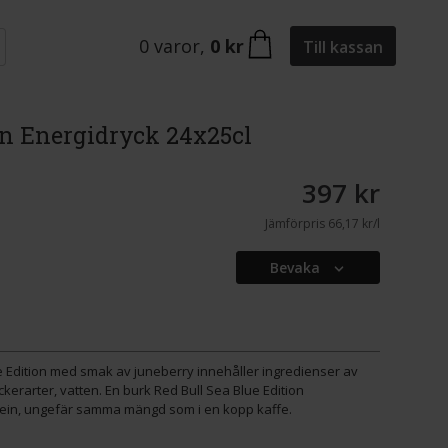
0
varor
,
0 kr
Till kassan
on Energidryck 24x25cl
397 kr
Jämförpris
66,17 kr/l
Bevaka
ue Edition med smak av juneberry innehåller ingredienser av
ockerarter, vatten. En burk Red Bull Sea Blue Edition
ein, ungefär samma mängd som i en kopp kaffe.