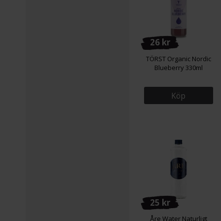
26 kr
TÖRST Organic Nordic
Blueberry 330ml
Köp
25 kr
Åre Water Naturligt