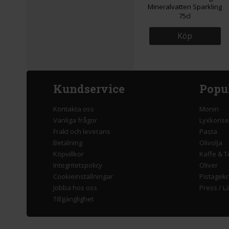
Mineralvatten Sparkling
75cl
Köp
Kundservice
Popu
Kontakta oss
Monin
Vanliga frågor
Lyxkonse
Frakt och leverans
Pasta
Betalning
Olivolja
Köpvillkor
Kaffe & T
Integritetspolicy
Oliver
Cookieinställningar
Pistagek
Jobba hos oss
Press
/
L
Tillgänglighet