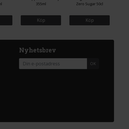
l
355ml
Zero Sugar 50cl
Köp
Köp
Nyhetsbrev
OK