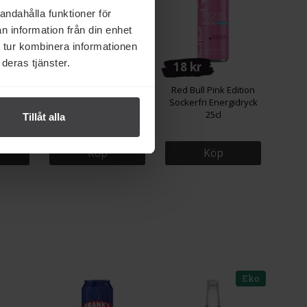
andahålla funktioner för
n information från din enhet
 tur kombinera informationen
deras tjänster.
17 kr
18 kr
idryck
Red Bull Sea Blue Edition
Red Bull Pink Edition
25cl
Energidryck 25cl
Sockerfri Energidryck
25cl
Tillåt alla
Köp
Köp
Eko