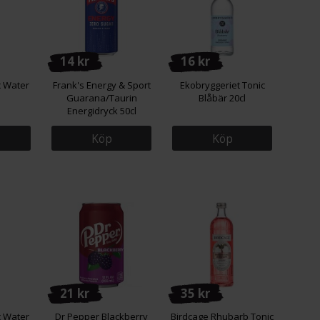
14 kr
16 kr
c Water
Frank's Energy & Sport
Ekobryggeriet Tonic
Guarana/Taurin
Blåbär 20cl
Energidryck 50cl
Köp
Köp
21 kr
35 kr
c Water
Dr Pepper Blackberry
Birdcage Rhubarb Tonic