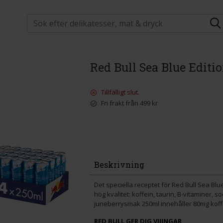
Red Bull Sea Blue Editi
Tillfälligt slut.
Fri frakt från 499 kr
Beskrivning
Det speciella receptet för Red Bull Sea Bl
hög kvalitet: koffein, taurin, B-vitaminer, s
juneberrysmak 250ml innehåller 80mg koff
RED BULL GER DIG VIIINGAR