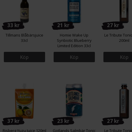
33 kr
21 kr
27 kr
Tillmans Blåbärsjuice
Homie Wake Up
Le Tribute Toni
33cl
Synbiotic Blueberry
200ml
Limited Edition 33cl
Köp
Köp
Köp
37 kr
23 kr
27 kr
Risberg Yuzu Juice 120ml
Gotlands Salmbär Tonic
Le Tribute Toni