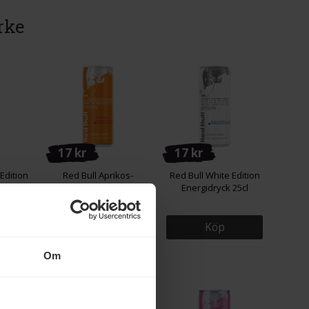
rke
17 kr
17 kr
Edition
Red Bull Aprikos-
Red Bull White Edition
gidryck
Jordgubb Energidryck
Energidryck 25cl
25cl
Köp
Köp
Om