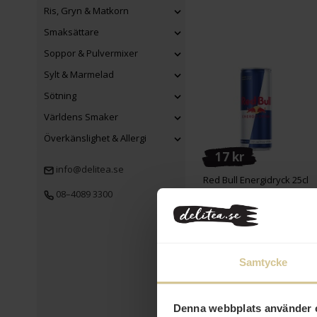
Ris, Gryn & Matkorn
Smaksättare
Soppor & Pulvermixer
Sylt & Marmelad
Sötning
Världens Smaker
Överkänslighet & Allergi
17 kr
info@delitea.se
Red Bull Energidryck 25cl
08–4089 3300
Köp
Samtycke
Denna webbplats använder 