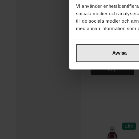
Vi använder enhetsidentifierar
sociala medier och analysera 
till de sociala medier och a
med annan information som du 
17 kr
Red Bull Skogsbär
Energidryck 25cl
Avvisa
Köp
Eko