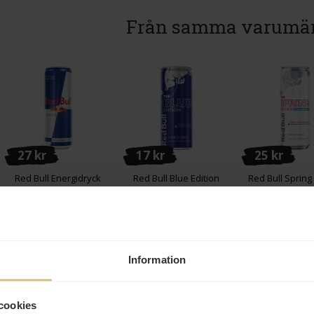
Från samma varumä
27 kr
17 kr
25 kr
Red Bull Energidryck
Red Bull Blue Edition
Red Bull Spring 
473ml
Energidryck 25cl
Sockerfri Ener
35,5cl
Köp
Köp
Köp
Information
cookies