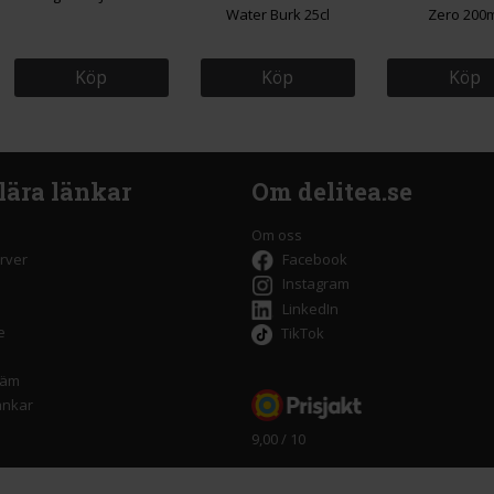
Water Burk 25cl
Zero 200m
Köp
Köp
Köp
lära länkar
Om delitea.se
Om oss
rver
Facebook
Instagram
LinkedIn
e
TikTok
räm
änkar
9,00 / 10