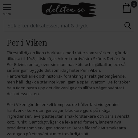
0
MENY
Per i Viken
Föreställ dig en liten charkbutik med rötter som sträcker sig ända
tillbaka till 1945, i fiskeläget Viken i nordvästra Skåne. Det är där
Per Edvinsson tog över sin mammas kött- och mjölkaffär, och så
småningom byggde det som idag heter Per i Viken.
Hantverkskärlek och historisk förankring är rakt genomgående,
men håll i dig - de står inte kvar i gamla spår. Tvärtom. De försöker
hela tiden nysta upp det där vanliga och tillföra något oväntat i
delikatessdisken.
Per i Viken gör det enkelt komplex: de håller fast vid genuint
hantverk - korv utan genvägar, blodkorv gjord på riktiga
ingredienser, leverpastej utan smakförstärkare och bara svenskt
kött. Punkt. Samtidigt vågar de leka med formen, lansera nya
produkter som verkligen sticker ut. Deras filosofi? Att smaksätta
vardagen på ett oväntat men trovärdigt sätt.