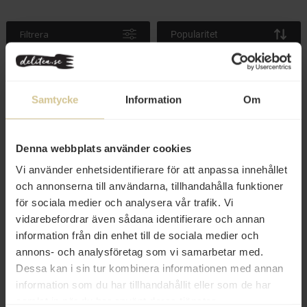
Filtrera
Popularitet
Samtycke
Information
Om
Denna webbplats använder cookies
Vi använder enhetsidentifierare för att anpassa innehållet
och annonserna till användarna, tillhandahålla funktioner
för sociala medier och analysera vår trafik. Vi
vidarebefordrar även sådana identifierare och annan
90 kr
75 kr
information från din enhet till de sociala medier och
annons- och analysföretag som vi samarbetar med.
Per i Viken Barca 200g
Per i Viken Starke Per 140g
Dessa kan i sin tur kombinera informationen med annan
information som du har tillhandahållit eller som de har
Köp
Köp
samlat in när du har använt deras tjänster.