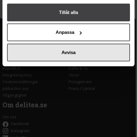
Tillåt alla
Kundservice
Populära länkar
Anpassa
Kontakta oss
Monin
Vanliga frågor
Lyxkonserver
Avvisa
Frakt och leverans
Pasta
Betalning
Olivolja
Köpvillkor
Kaffe & Te
Integritetspolicy
Oliver
Cookieinställningar
Pistagekräm
Jobba hos oss
Press
/
Länkar
Tillgänglighet
Om delitea.se
Om oss
Facebook
Instagram