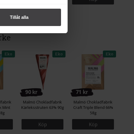
Tillåt alla
rke
Eko
Eko
Eko
90 kr
71 kr
fabrik
Malmö Chokladfabrik
Malmö Chokladfabrik
k Mint
Kärleksstruten 63% 90g
Craft Triple Blend 66%
58g
58g
Köp
Köp