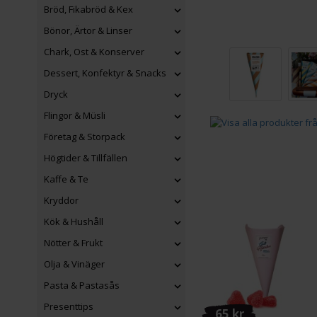
Bröd, Fikabröd & Kex
Bönor, Ärtor & Linser
Chark, Ost & Konserver
Dessert, Konfektyr & Snacks
Dryck
Flingor & Müsli
Företag & Storpack
Högtider & Tillfällen
Kaffe & Te
Kryddor
Kök & Hushåll
Nötter & Frukt
Olja & Vinäger
Pasta & Pastasås
Presenttips
65 kr