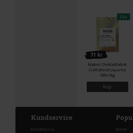
Eko
71 kr
Malmö Chokladfabrik
Craft Blond Liquorice
38% 58g
Köp
Kundservice
Popu
Kontakta oss
Monin