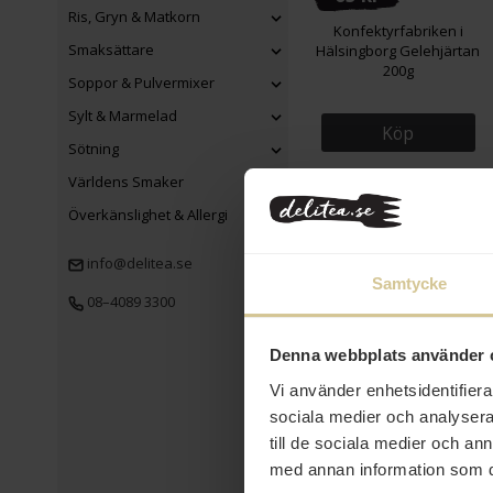
Ris, Gryn & Matkorn
Konfektyrfabriken i
Smaksättare
Hälsingborg Gelehjärtan
200g
Soppor & Pulvermixer
Sylt & Marmelad
Köp
Sötning
Världens Smaker
Överkänslighet & Allergi
Eko
info@delitea.se
Samtycke
08–4089 3300
Denna webbplats använder 
199 kr
Vi använder enhetsidentifierar
Kusmi Tea Chinese
sociala medier och analysera 
Green Löste Eko 100g
till de sociala medier och a
med annan information som du 
Köp