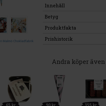
Innehåll
Betyg
Produktfakta
Prishistorik
Andra köper även
65 kr
90 kr
355 kr