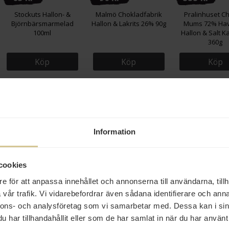
Stockuts Hallon- &
Malmö Chokladfabrik
Pralinhuset C
Björnbärsmarmelad
Hallon & Lakrits 26% 90g
Mums 72% Hav
100ml
Hallon & Salt K
360g
Köp
Köp
Köp
Information
cookies
89 kr
56 kr
52 kr
e för att anpassa innehållet och annonserna till användarna, tillh
Pralinhuset
Le Guérandais Sel de
Överstekvarn G
vår trafik. Vi vidarebefordrar även sådana identifierare och anna
Apelsinchoklad
Guérande Havssalt 1kg
Pepparrotsena
nnons- och analysföretag som vi samarbetar med. Dessa kan i sin
Saltlakrits 100g
har tillhandahållit eller som de har samlat in när du har använt 
Köp
Köp
Köp