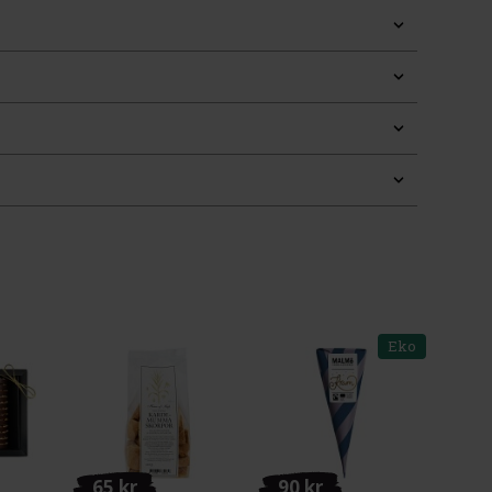
Eko
65 kr
90 kr