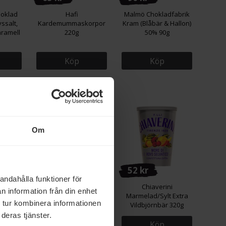
hoklad
Hafi
Malmö Chokladfabrik
ssalt,
Kardemummaskorpor
Kram (Blåbär & Hallon)
aramell
220g
50% 90g
Köp
Köp
Eko
Om
62 kr
52 kr
andahålla funktioner för
otländsk
Standout Chocolate
Chiaverini
n information från din enhet
p 210g
Nordic Winter Spice
Marmelad/Sylt Extra
 tur kombinera informationen
Mörk Choklad 68% 50g
Vildbjörnbär 320g
deras tjänster.
Köp
Köp