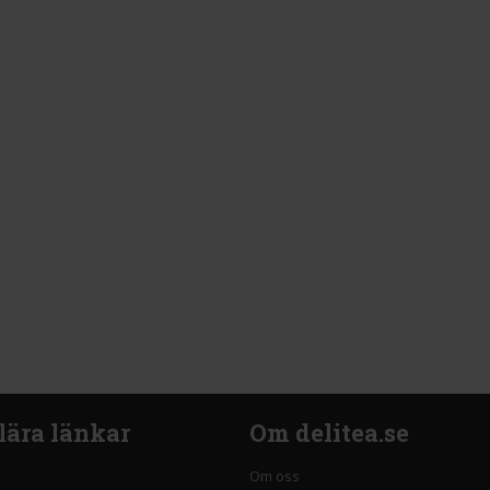
lära länkar
Om delitea.se
Om oss