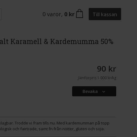
0
varor
,
0 kr
Till kassan
Salt Karamell & Kardemumma 50%
90 kr
Jämförpris
1 000 kr/kg
Bevaka
oslagbar. Trodde vi fram tills nu. Med kardemumman på topp
isk och fairtrade, samt fri från nötter, gluten och soja.