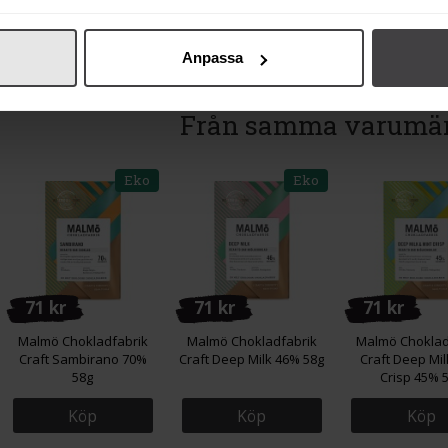
Anpassa
Från samma varumä
Eko
Eko
71 kr
71 kr
71 kr
Malmö Chokladfabrik
Malmö Chokladfabrik
Malmö Choklad
Craft Sambirano 70%
Craft Deep Milk 46% 58g
Craft Deep Mil
58g
Crisp 45% 
Köp
Köp
Köp