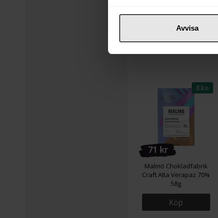
Avvisa
Eko
71 kr
Malmö Chokladfabrik
Craft Alta Verapaz 70%
58g
Köp