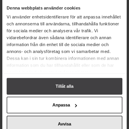
Denna webbplats använder cookies
Vi använder enhetsidentifierare för att anpassa innehållet
och annonserna till användarna, tillhandahålla funktioner
för sociala medier och analysera vår trafik. Vi
vidarebefordrar även sådana identifierare och annan
information från din enhet till de sociala medier och
Andra köper även
annons- och analysföretag som vi samarbetar med.
Dessa kan i sin tur kombinera informationen med annan
information som du har tillhandahållit eller som de har
samlat in när du har använt deras tjänster.
Tillåt alla
26 kr
23 kr
Anpassa
Garant Skivad Rödbeta 560g
Hellmann's Real Mayonnaise
200g
Avvisa