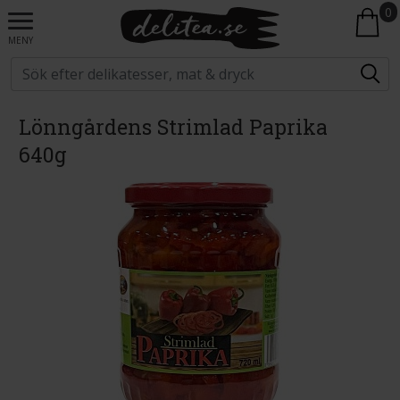
0
MENY
Lönngårdens Strimlad Paprika
640g