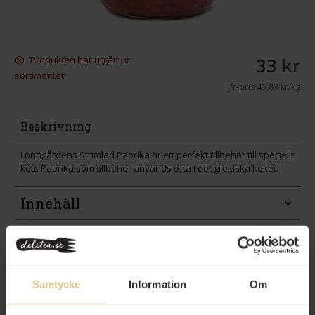
33 kr
Produkten har utgått ur
sortimentet.
Jfr-pris
45,83 kr/kg
Beskrivning
Lönngårdens Strimlad Paprika är ett perfekt tillbehör till speciellt
kött. Paprika som tillbehör används ofta i det grekiska köket.
Innehåll
Betyg
Produktfakta
Samtycke
Information
Om
Prishistorik