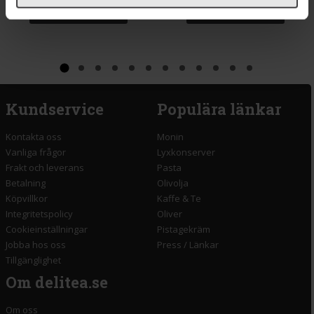
Köp
Köp
Kundservice
Populära länkar
Kontakta oss
Monin
Vanliga frågor
Lyxkonserver
Frakt och leverans
Pasta
Betalning
Olivolja
Köpvillkor
Kaffe & Te
Integritetspolicy
Oliver
Cookieinställningar
Pistagekräm
Jobba hos oss
Press
/
Länkar
Tillgänglighet
Om delitea.se
Om oss