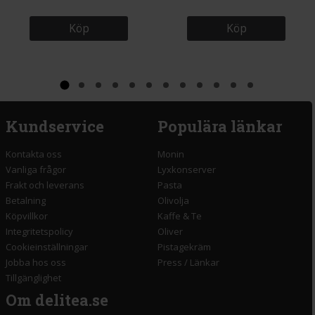
Köp
Köp
Kundservice
Populära länkar
Kontakta oss
Monin
Vanliga frågor
Lyxkonserver
Frakt och leverans
Pasta
Betalning
Olivolja
Köpvillkor
Kaffe & Te
Integritetspolicy
Oliver
Cookieinställningar
Pistagekräm
Jobba hos oss
Press
/
Länkar
Tillgänglighet
Om delitea.se