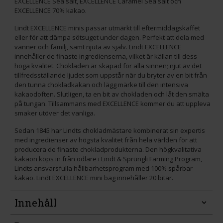
EXCELLENCE Sea salt, EXCELLENCE Caramel Sea salt och
EXCELLENCE 70% kakao.
Lindt EXCELLENCE minis passar utmärkt till eftermiddagskaffet
eller för att dämpa sötsuget under dagen. Perfekt att dela med
vänner och familj, samt njuta av själv. Lindt EXCELLENCE
innehåller de finaste ingredienserna, vilket är källan till dess
höga kvalitet. Chokladen är skapad för alla sinnen; njut av det
tillfredsställande ljudet som uppstår när du bryter av en bit från
den tunna chokladkakan och lägg märke till den intensiva
kakaodoften. Slutligen, ta en bit av chokladen och låt den smälta
på tungan. Tillsammans med EXCELLENCE kommer du att uppleva
smaker utöver det vanliga.
Sedan 1845 har Lindts chokladmästare kombinerat sin expertis
med ingredienser av högsta kvalitet från hela världen för att
producera de finaste chokladprodukterna. Den högkvalitativa
kakaon köps in från odlare i Lindt & Sprüngli Farming Program,
Lindts ansvarsfulla hållbarhetsprogram med 100% spårbar
kakao. Lindt EXCELLENCE mini bag innehåller 20 bitar.
Innehåll