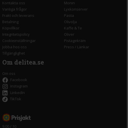
Kontakta oss
Monin
Vanliga frågor
Lyxkonserver
Frakt och leverans
Pasta
Betalning
Olivolja
Köpvillkor
Kaffe & Te
Integritetspolicy
Oliver
Cookieinställningar
Pistagekräm
Jobba hos oss
Press
/
Länkar
Tillgänglighet
Om delitea.se
Om oss
Facebook
Instagram
LinkedIn
TikTok
9,00 / 10