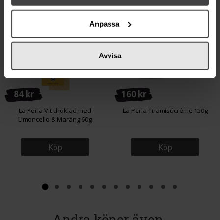
Från samma varumärke
Anpassa
Avvisa
84 kr
160 kr
La Perla Vit choklad med
La Perla Tiramisúcréme 150g
Limoncello & Maräng 60g
Köp
Köp
Andra köper även