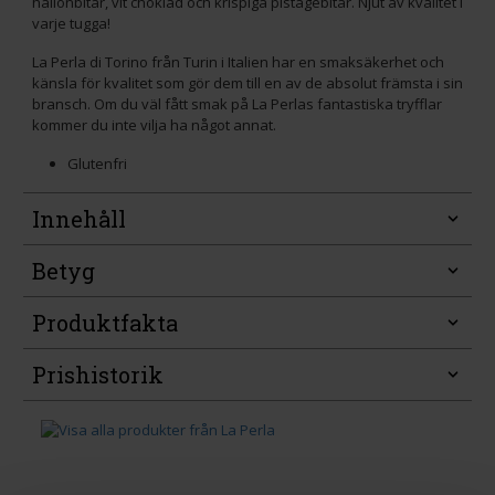
hallonbitar, vit choklad och krispiga pistagebitar. Njut av kvalitet i
varje tugga!
La Perla di Torino från Turin i Italien har en smaksäkerhet och
känsla för kvalitet som gör dem till en av de absolut främsta i sin
bransch. Om du väl fått smak på La Perlas fantastiska tryfflar
kommer du inte vilja ha något annat.
Glutenfri
Innehåll
Betyg
Produktfakta
Prishistorik