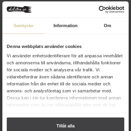
Relaterade varor
Samtycke
Information
Om
Denna webbplats använder cookies
Vi använder enhetsidentifierare för att anpassa innehållet
84 kr
79 kr
och annonserna till användarna, tillhandahålla funktioner
för sociala medier och analysera vår trafik. Vi
La Perla Vit choklad med Pistage
Pure Chocolate Tryffel Golden
vidarebefordrar även sådana identifierare och annan
& Hallon 60g
Collection 135g
information från din enhet till de sociala medier och
annons- och analysföretag som vi samarbetar med.
Köp
Köp
Dessa kan i sin tur kombinera informationen med annan
information som du har tillhandahållit eller som de har
samlat in när du har använt deras tjänster.
Tillåt alla