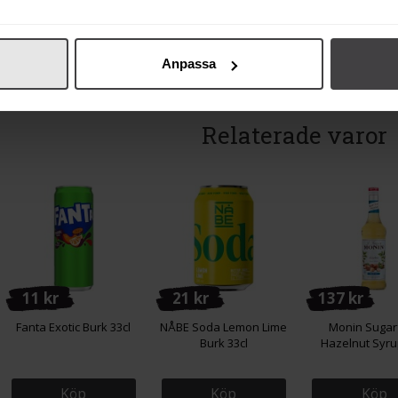
Köp
Köp
Köp
Anpassa
Relaterade varor
11 kr
21 kr
137 kr
Fanta Exotic Burk 33cl
NÅBE Soda Lemon Lime
Monin Sugar
Burk 33cl
Hazelnut Syru
Köp
Köp
Köp