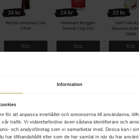
26 kr
24 kr
33 kr
Ritchie Lemonad Cola
Hammars Bryggeri
Hafi Cola & 
275ml
Svensk Cola 33cl
Mousserande 
330ml
Köp
Köp
Köp
Eko
Information
cookies
27 kr
56 kr
25 kr
e för att anpassa innehållet och annonserna till användarna, tillh
vår trafik. Vi vidarebefordrar även sådana identifierare och anna
Karma Drinks Karma
Torres Chips Iberico
Gbg Soda Blas
Cola 30cl
150g
330ml
nnons- och analysföretag som vi samarbetar med. Dessa kan i sin
har tillhandahållit eller som de har samlat in när du har använt 