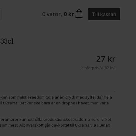
0
varor
,
0 kr
Till kassan
33cl
27 kr
Jämförpris
81,82 kr/l
lken som helst. Freedom Cola är en dryck med syfte, där hela
ll Ukraina. Det kanske bara är en droppe i havet, men varje
erantörer kunnat hålla produktionskostnaderna nere, vilket
som mest. Allt överskott går oavkortat till Ukraina via Human