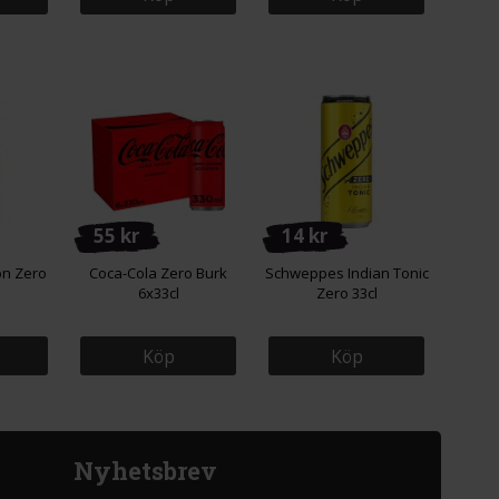
55 kr
14 kr
on Zero
Coca-Cola Zero Burk
Schweppes Indian Tonic
l
6x33cl
Zero 33cl
Köp
Köp
Nyhetsbrev