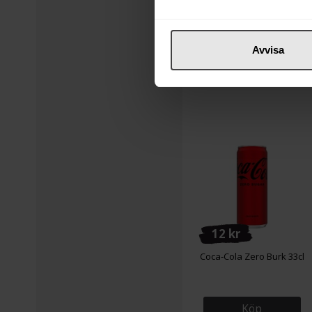
Köp
Avvisa
12 kr
Coca-Cola Zero Burk 33cl
Köp