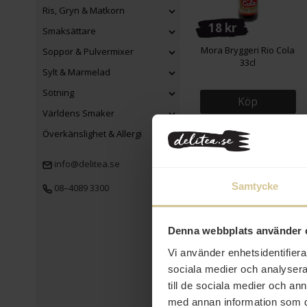
Ris, Gryn & Matkorn
18 kr
Smaksättare
Mora Bryggeri Rio Cola
Soppor & Pulvermixer
33cl
Sylt & Marmelad
Sötning
Köp
Världens Smaker
Överkänslighet & Allergi
info@delitea.se
Samtycke
08–4089 3300
Denna webbplats använder 
14 kr
Vi använder enhetsidentifierar
sociala medier och analysera 
Vimto Fruktsmak Läsk
33cl
till de sociala medier och a
med annan information som du 