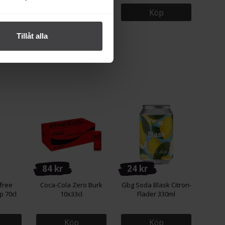
Köp
Köp
Tillåt alla
84 kr
24 kr
free
Coca-Cola Zero Burk
Gbg Soda Blask Citron-
p 70cl
10x33cl
Fläder 330ml
Köp
Köp