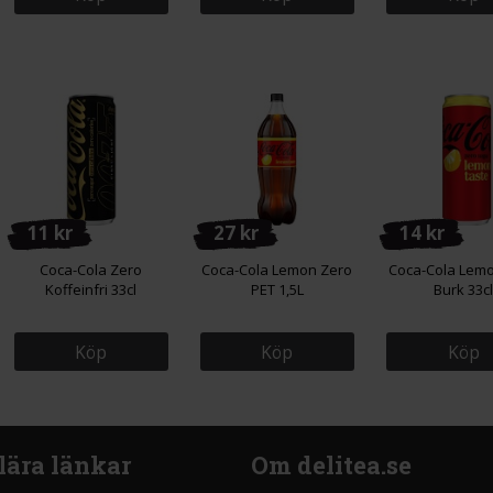
11 kr
27 kr
14 kr
Coca-Cola Zero
Coca-Cola Lemon Zero
Coca-Cola Lem
Koffeinfri 33cl
PET 1,5L
Burk 33c
Köp
Köp
Köp
lära länkar
Om delitea.se